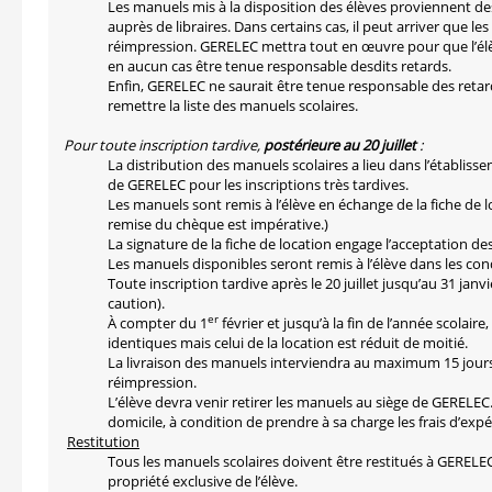
Les manuels mis à la disposition des élèves proviennent 
auprès de libraires. Dans certains cas, il peut arriver que 
réimpression. GERELEC mettra tout en œuvre pour que l’élèv
en aucun cas être tenue responsable desdits retards.
Enfin, GERELEC ne saurait être tenue responsable des retards
remettre la liste des manuels scolaires.
Pour toute inscription tardive,
postérieure au 20 juillet
:
La distribution des manuels scolaires a lieu dans l’établiss
de GERELEC pour les inscriptions très tardives.
Les manuels sont remis à l’élève en échange de la fiche de 
remise du chèque est impérative.)
La signature de la fiche de location engage l’acceptation de
Les manuels disponibles seront remis à l’élève dans les co
Toute inscription tardive après le 20 juillet jusqu’au 31 jan
caution).
er
À compter du 1
février et jusqu’à la fin de l’année scolair
identiques mais celui de la location est réduit de moitié.
La livraison des manuels interviendra au maximum 15 jours
réimpression.
L’élève devra venir retirer les manuels au siège de GERELEC
domicile, à condition de prendre à sa charge les frais d’expé
Restitution
Tous les manuels scolaires doivent être restitués à GERELEC e
propriété exclusive de l’élève.