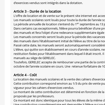
d’exercices vendus sont intégrés dans la dotation.
Article 3 - Durée de la location
L’offre de location et de vente sur le présent site internet est acces
Les manuels scolaires sont loués pour toute la durée de l’année sc
er
La période annuelle de location s’entend du 1
septembre au 13 ju
Dans certains cas exceptionnels, l’élève pourra bénéficier d’une p
des manuels et fera l’objet d’une redevance supplémentaire égale
Les manuels concernés seront loués pour la période des vacances ju
des manuels dans l’établissement initial de l’élève au titre de la no
Passé cette date, les manuels seront automatiquement considérés
L’élève, qui quitte son établissement en cours d’année scolaire, n
restitution fixées pour l’établissement dans lequel il était inscrit.
manuels au siège de GERELEC.
Toutefois, GERELEC accepte de rembourser une partie de la contribu
octobre de l’année scolaire en cours. Une retenue forfaitaire de 10
Article 4 - Coût
La location des manuels scolaires et la vente des cahiers d’exerci
Cette contribution correspond environ au 1/3 du prix de vente pub
vigueur pour les cahiers d’exercices vendus.
Le montant de cette contribution est déterminé en fonction de la 
proposés par les professeurs.
Ce montant est donc identique pour tous les élèves de la même cl
Une contribution complémentaire est demandée à l’élève qui souha