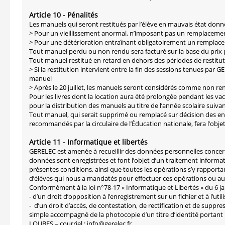
Article 10 - Pénalités
Les manuels qui seront restitués par l’élève en mauvais état donner
> Pour un vieillissement anormal, n’imposant pas un remplacement
> Pour une détérioration entraînant obligatoirement un remplacem
Tout manuel perdu ou non rendu sera facturé sur la base du prix p
Tout manuel restitué en retard en dehors des périodes de restituti
> Si la restitution intervient entre la fin des sessions tenues par G
manuel
> Après le 20 juillet, les manuels seront considérés comme non ren
Pour les livres dont la location aura été prolongée pendant les vac
pour la distribution des manuels au titre de l’année scolaire suiva
Tout manuel, qui serait supprimé ou remplacé sur décision des e
recommandés par la circulaire de l’Éducation nationale, fera l’obj
Article 11 - Informatique et libertés
GERELEC est amenée à recueillir des données personnelles concernan
données sont enregistrées et font l’objet d’un traitement informa
présentes conditions, ainsi que toutes les opérations s’y rappor
d’élèves qui nous a mandatés pour effectuer ces opérations ou 
Conformément à la loi n°78-17 « Informatique et Libertés » du 6 ja
- d’un droit d’opposition à l’enregistrement sur un fichier et à l’ut
- d’un droit d’accès, de contestation, de rectification et de supp
simple accompagné de la photocopie d’un titre d’identité portant 
LOUBES – courriel : info@gerelec.fr.