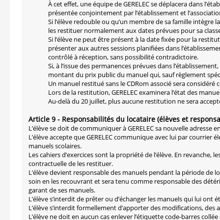
À cet effet, une équipe de GERELEC se déplacera dans l’étab
présentée conjointement par l’établissement et l’associatio
Si l’élève redouble ou qu’un membre de sa famille intègre la c
les restituer normalement aux dates prévues pour sa classe
Si l’élève ne peut être présent à la date fixée pour la restitu
présenter aux autres sessions planifiées dans l’établissemen
contrôlé à réception, sans possibilité contradictoire.
Si, à l’issue des permanences prévues dans l’établissement, 
montant du prix public du manuel qui, sauf règlement spéci
Un manuel restitué sans le CDRom associé sera considéré co
Lors de la restitution, GERELEC examinera l’état des manuels
Au-delà du 20 juillet, plus aucune restitution ne sera accep
Article 9 - Responsabilités du locataire (élèves et respons
L’élève se doit de communiquer à GERELEC sa nouvelle adresse 
L’élève accepte que GERELEC communique avec lui par courrier élec
manuels scolaires.
Les cahiers d’exercices sont la propriété de l’élève. En revanche, le
contractuelle de les restituer.
L’élève devient responsable des manuels pendant la période de loca
soin en les recouvrant et sera tenu comme responsable des détério
garant de ses manuels.
L’élève s’interdit de prêter ou d’échanger les manuels qui lui ont 
L’élève s’interdit formellement d’apporter des modifications, des ad
L’élève ne doit en aucun cas enlever l’étiquette code-barres collé